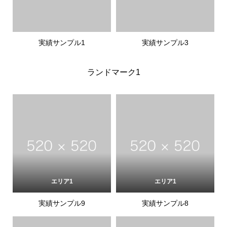
実績サンプル1
実績サンプル3
ランドマーク1
エリア1
エリア1
実績サンプル9
実績サンプル8